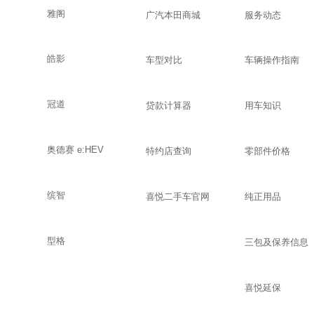
雅阁
广汽本田商城
服务动态
皓影
车型对比
车辆操作指南
冠道
贷款计算器
用车知识
奥德赛 e:HEV
特约店查询
零部件价格
缤智
喜悦二手车官网
纯正用品
型格
三包及保养信息
喜悦延保