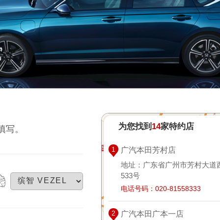
为您找到
14
家
特约店
填写。
1
广汽本田芳村店
地址：
广东省广州市芳村大道
533号
电话号码：
020-81558333
5
2
广汽本田广本一店