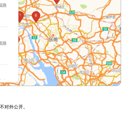
10
园路
2
3
8
6
12
7
11
源路
汕公
不对外公开。
镇农