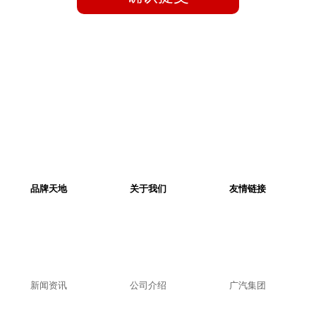
电话号码：
020-86870118
6
广汽本田亿俊店
地址：
广东省广州市增城区新
107国道白江路段广深大道西2
电话号码：
020-82683398/020-
82686200
7
广汽本田汇骏店
地址：
广东省广州市番禺区大
105国道大石段695号101
品牌天地
关于我们
友情链接
电话号码：
020-23838882
8
广汽本田恒福店
地址：
广东省广州市天河区东
吉山村莲塘路1号
新闻资讯
公司介绍
广汽集团
电话号码：
020-32388088