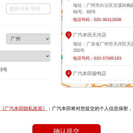
地址：
广州市白云区京溪街梅
13
66号、68号
1
电话号码：
020-36312608
3
广汽本田天河店
地址：
广东省广州市天河区天
350号
电话号码：
020-37085183
3号
4
广汽本田骏鸣店
地址：
广东省增城市荔城镇广
路三联路段
电话号码：
020-82620173
《广汽本田隐私政策》
；广汽本田将对您提交的个人信息保密，
5
广汽本田骏延店
地址：
广东省广州花都区新华
新路22号
确认提交