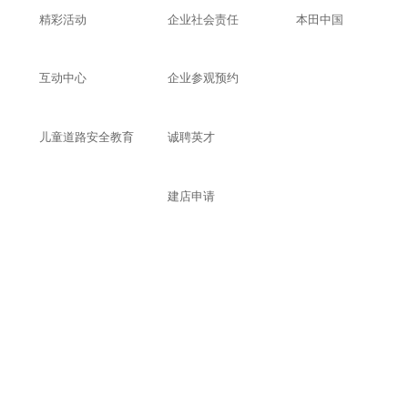
9
精彩活动
企业社会责任
本田中国
广汽本田长昕店
地址：
广东省广州市从化区江
环市东路108号自编101铺
互动中心
企业参观预约
电话号码：
020-37981608
儿童道路安全教育
诚聘英才
10
广汽本田鸿粤田店
地址：
广东省广州市白云区白
道北855号
建店申请
电话号码：
020-66358006
11
广汽本田广诚店
地址：
广东省广州市番禺区桥
番禺大道北自编1557号3座103
电话号码：
020-89773100
12
广汽本田东圃店
地址：
广东省广州市天河区黄