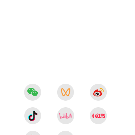
塘镇
14号
石街
圃镇